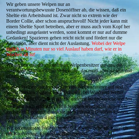
Wir geben unsere Welpen nur an
verantwortungsbewusste Dosenöffner ab, die wissen, daß ein
Sheltie ein Arbeitshund ist. Zwar nicht so extrem wie der
Border Collie, aber schon anspruchsvoll! Nicht jeder kann mit
einem Sheltie Sport betreiben, aber er muss auch vom Kopf her
unbedingt ausgelastet werden, sonst kommt er nur auf dumme
Gedanken! Spazieren gehen reicht nicht und fördert nur die
Kondition, aber dient nicht der Auslastung.
Wobei der Welpe
täglich in Minuten nur so viel Auslauf haben darf, wie er in
Wochen alt ist!
Wir suchen uns die zukünftigen Welpenbesitzer gut aus, die
Harmonie, Vertrauen und Sympathie- das muss alles da sein und
stimmen!
Unsere Welpen wachsen bei uns im Welpenzimmer auf und
haben direkten Zugang nach Draußen, bei Wind und Wetter
unter Aufsicht.🧎‍♀️🐺🐕 Auch die anderen Wohnbereiche werden
nach und nach erforscht! Mit 8 Wochen werden sie untersucht ,
gechipt und geimpft, damit sie auch mit nach Draußen können.
Und sind bis dahin 4 mal entwurmt.
Wir geben unsere Welpen in der 9. Lebenswoche ab, natürlich
mit Kaufvertrag, Futterplan, Haltungsbedingungen, EU-