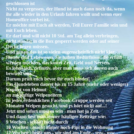
geschlossen ist
Nicht zu vergessen, der Hund ist auch dann noch da, wenn
ihr alle wieder in den Urlaub fahren wollt und wenn euer
Homeoffice vorbei ist.
Er möchte mit Euch alt werden, Teil Eurer Familie sein und
mit Euch leben.
Er darf und will nicht 10 Std. am Tag allein verbringen,
nicht ständig in die Box gesperrt werden oder auf seiner
Decke liegen müssen.
Und genau das ist so vielen augenscheinlich nicht klar.
Hunde sind Lebewesen. Sie haben Bedürfnisse, die erfüllt
werden möchten, das kostet Zeit, Geld und Nerven.
Es lohnt sich, definitiv, aber man muss sich dessen auch
bewusst sein
Darum prüft euch bevor ihr euch bindet!
Ein Hundeleben dauert bis zu 15 Jahre (mehr oder weniger)
Kopiert von Helmut
an zukünftige Welpeneltern
In jeder erdenklichen Facebook-Gruppe werden seit
Monaten Welpen gesucht, und es hört nicht auf...!
Jetzt und sofort muss es sein - man hat ja Zeit.
Und dann liest man immer häufiger Beiträge wie:
9 Wochen - schläft nicht durch
10 Wochen - macht immer noch Pipi in die Wohnung
12 Wochen - beißt uns - wir sind am Ende... usw., usw...