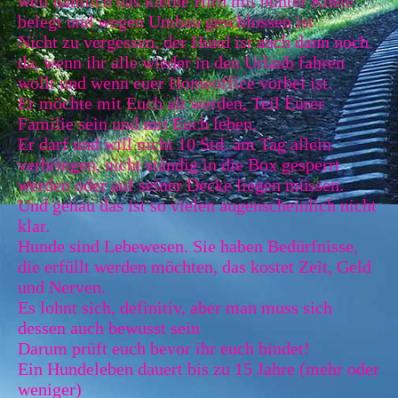
weil nämlich das kleine Hirn mit bunter Knete
belegt und wegen Umbau geschlossen ist
Nicht zu vergessen, der Hund ist auch dann noch
da, wenn ihr alle wieder in den Urlaub fahren
wollt und wenn euer Homeoffice vorbei ist.
Er möchte mit Euch alt werden, Teil Eurer
Familie sein und mit Euch leben.
Er darf und will nicht 10 Std. am Tag allein
verbringen, nicht ständig in die Box gesperrt
werden oder auf seiner Decke liegen müssen.
Und genau das ist so vielen augenscheinlich nicht
klar.
Hunde sind Lebewesen. Sie haben Bedürfnisse,
die erfüllt werden möchten, das kostet Zeit, Geld
und Nerven.
Es lohnt sich, definitiv, aber man muss sich
dessen auch bewusst sein
Darum prüft euch bevor ihr euch bindet!
Ein Hundeleben dauert bis zu 15 Jahre (mehr oder
weniger)