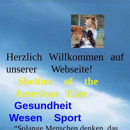
Herzlich Willkommen auf
unserer Webseite!
Shelties
of the
American Line
Gesundheit
Wesen Sport
“
Solange Menschen denken, das