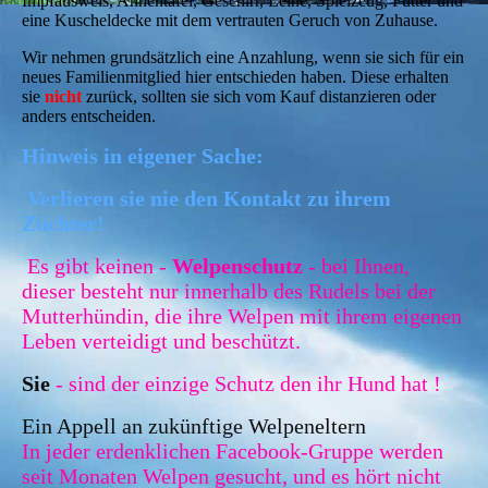
Impfausweis, Ahnentafel, Geschirr, Leine, Spielzeug, Futter und
eine Kuscheldecke mit dem vertrauten Geruch von Zuhause.
Wir nehmen grundsätzlich eine Anzahlung, wenn sie sich für ein
neues Familienmitglied hier entschieden haben. Diese erhalten
sie
nicht
zurück, sollten sie sich vom Kauf distanzieren oder
anders entscheiden.
Hinweis in eigener Sache:
Verlieren sie nie den Kontakt zu ihrem
Züchter!
Es gibt keinen -
Welpenschutz
- bei Ihnen,
dieser besteht nur innerhalb des Rudels bei der
Mutterhündin, die ihre Welpen mit ihrem eigenen
Leben verteidigt und beschützt.
Sie
- sind der einzige Schutz den ihr Hund hat !
Ein Appell an zukünftige Welpeneltern
In jeder erdenklichen Facebook-Gruppe werden
seit Monaten Welpen gesucht, und es hört nicht