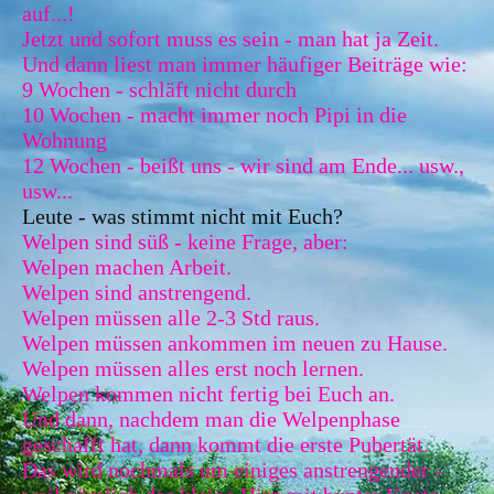
auf...!
Jetzt und sofort muss es sein - man hat ja Zeit.
Und dann liest man immer häufiger Beiträge wie:
9 Wochen - schläft nicht durch
10 Wochen - macht immer noch Pipi in die
Wohnung
12 Wochen - beißt uns - wir sind am Ende... usw.,
usw...
Leute - was stimmt nicht mit Euch?
Welpen sind süß - keine Frage, aber:
Welpen machen Arbeit.
Welpen sind anstrengend.
Welpen müssen alle 2-3 Std raus.
Welpen müssen ankommen im neuen zu Hause.
Welpen müssen alles erst noch lernen.
Welpen kommen nicht fertig bei Euch an.
Und dann, nachdem man die Welpenphase
geschafft hat, dann kommt die erste Pubertät.
Das wird nochmals um einiges anstrengender -