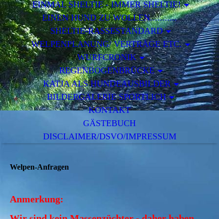
EINMAL SHELTIE - IMMER SHELTIE!
EINEN HUND ZU WOLLEN...........
SHELTIE-RASSESTANDARD
WELPENPLANUNG/ VERTRÄGE ETC.
WURFCRONIK
REGENBOGENBRÜCKE
KATJA ALS HUNDEAUSBILDER
BILDERGALERIE SPORTLICH
KONTAKT
GÄSTEBUCH
DISCLAIMER/DSVO/IMPRESSUM
Welpen-Anfragen
Anmerkung:
Wir sind kein Massenzüchter - daher haben