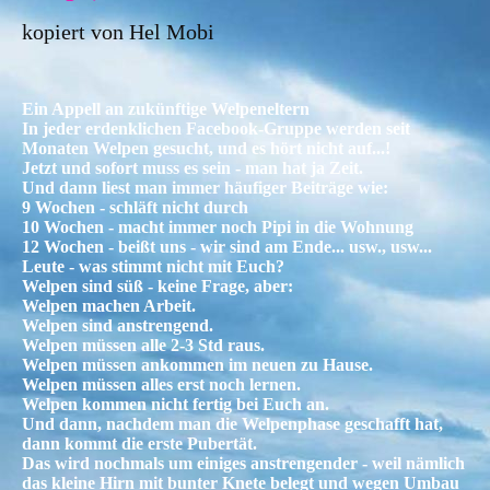
kopiert von Hel
Mob
i
Ein Appell an zukünftige Welpeneltern
In jeder erdenklichen Facebook-Gruppe werden seit
Monaten Welpen gesucht, und es hört nicht auf...!
Jetzt und sofort muss es sein - man hat ja Zeit.
Und dann liest man immer häufiger Beiträge wie:
9 Wochen - schläft nicht durch
10 Wochen - macht immer noch Pipi in die Wohnung
12 Wochen - beißt uns - wir sind am Ende... usw., usw...
Leute - was stimmt nicht mit Euch?
Welpen sind süß - keine Frage, aber:
Welpen machen Arbeit.
Welpen sind anstrengend.
Welpen müssen alle 2-3 Std raus.
Welpen müssen ankommen im neuen zu Hause.
Welpen müssen alles erst noch lernen.
Welpen kommen nicht fertig bei Euch an.
Und dann, nachdem man die Welpenphase geschafft hat,
dann kommt die erste Pubertät.
Das wird nochmals um einiges anstrengender - weil nämlich
das kleine Hirn mit bunter Knete belegt und wegen Umbau