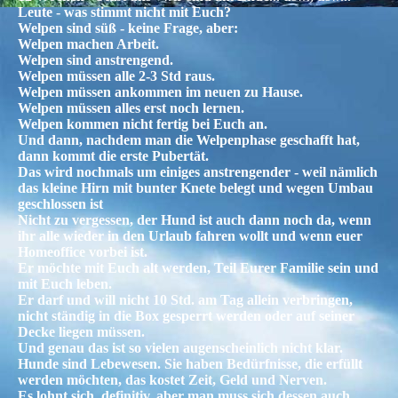
Leute - was stimmt nicht mit Euch?
Welpen sind süß - keine Frage, aber:
Welpen machen Arbeit.
Welpen sind anstrengend.
Welpen müssen alle 2-3 Std raus.
Welpen müssen ankommen im neuen zu Hause.
Welpen müssen alles erst noch lernen.
Welpen kommen nicht fertig bei Euch an.
Und dann, nachdem man die Welpenphase geschafft hat,
dann kommt die erste Pubertät.
Das wird nochmals um einiges anstrengender - weil nämlich
das kleine Hirn mit bunter Knete belegt und wegen Umbau
geschlossen ist
Nicht zu vergessen, der Hund ist auch dann noch da, wenn
ihr alle wieder in den Urlaub fahren wollt und wenn euer
Homeoffice vorbei ist.
Er möchte mit Euch alt werden, Teil Eurer Familie sein und
mit Euch leben.
Er darf und will nicht 10 Std. am Tag allein verbringen,
nicht ständig in die Box gesperrt werden oder auf seiner
Decke liegen müssen.
Und genau das ist so vielen augenscheinlich nicht klar.
Hunde sind Lebewesen. Sie haben Bedürfnisse, die erfüllt
werden möchten, das kostet Zeit, Geld und Nerven.
Es lohnt sich, definitiv, aber man muss sich dessen auch