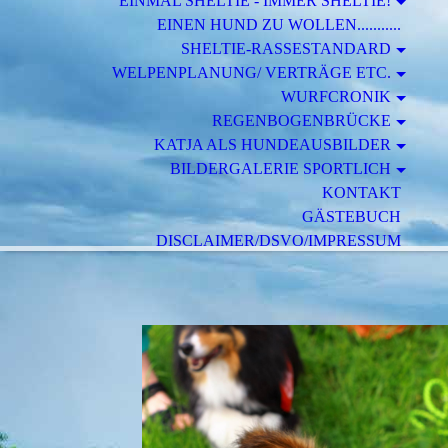
EINMAL SHELTIE - IMMER SHELTIE!
EINEN HUND ZU WOLLEN...........
SHELTIE-RASSESTANDARD
WELPENPLANUNG/ VERTRÄGE ETC.
WURFCRONIK
REGENBOGENBRÜCKE
KATJA ALS HUNDEAUSBILDER
BILDERGALERIE SPORTLICH
KONTAKT
GÄSTEBUCH
DISCLAIMER/DSVO/IMPRESSUM