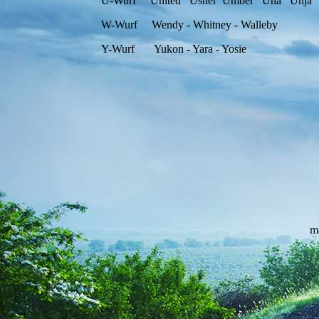
U-Wurf United Usher Umber Una Unja
W-Wurf Wendy - Whitney - Walleby
Y-Wurf Yukon - Yara - Yosie
m