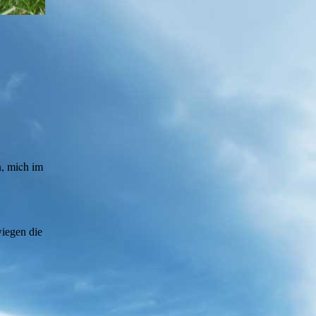
n, mich im
iegen die