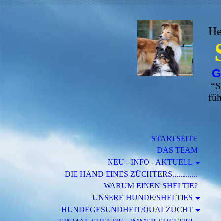
He
G
“
S
füh
STARTSEITE
DAS TEAM
NEU - INFO - AKTUELL
DIE HAND EINES ZÜCHTERS.............
WARUM EINEN SHELTIE?
UNSERE HUNDE/SHELTIES
HUNDEGESUNDHEIT/QUALZUCHT