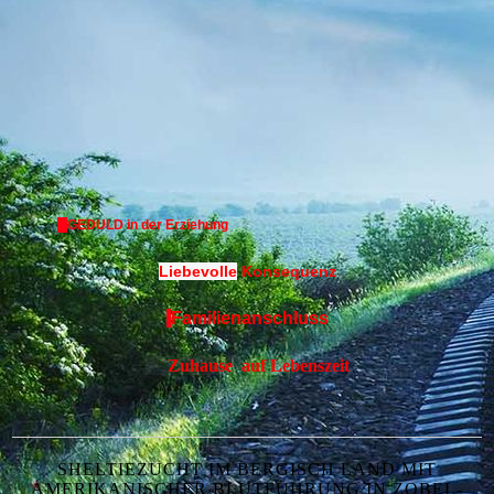
GEDULD in der Erziehung
Liebevolle
Konsequenz
Familienanschluss
Zuhause
auf Lebenszeit
SHELTIEZUCHT IM BERGISCH LAND MIT
AMERIKANISCHER BLUTFÜHRUNG IN ZOBEL-