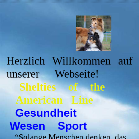
Herzlich Willkommen auf
unserer Webseite!
Shelties
of the
American Line
Gesundheit
Wesen Sport
“
Solange Menschen denken, das