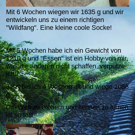
Mit 6 Wochen wiegen wir 1635 g und wir
entwickeln uns zu einem richtigen
"Wildfang". Eine kleine coole Socke!
Mit 5 Wochen habe ich ein Gewicht von
1210 g und "Essen" ist ein Hobby von mir,
was die anderen nicht schaffen, verputze
ich!
Jetzt bin ich 4 Wochen alt und wiege 1086
g.
Die Welt zu erobern und kennen zu lernen
ist so toll!