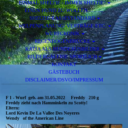
EINMAL SHELTIE - IMMER SHELTIE!
EINEN HUND ZU WOLLEN...........
SHELTIE-RASSESTANDARD
WELPENPLANUNG/ VERTRÄGE ETC.
WURFCRONIK
REGENBOGENBRÜCKE
KATJA ALS HUNDEAUSBILDER
BILDERGALERIE SPORTLICH
KONTAKT
GÄSTEBUCH
DISCLAIMER/DSVO/IMPRESSUM
F 1 - Wurf geb. am 31.05.2022 Freddy 210 g
Freddy zieht nach Hamminkeln zu Scotty!
Eltern:
Lord Kevin De La Vallee Des Noyeres
Wendy of the American Line