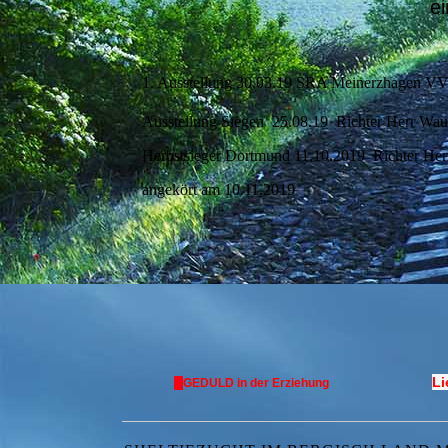
e
1. Ausstellung 30.03.19 SRA Meinerzhagen VV
Ausstellung Siegen 25.08.19 Richter Herr W
Herbstsieger Dortmund 11.10.2019 Richter He
angekört am 10.11.2019
Li
GEDULD in der Erziehung