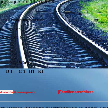
ingezogen am 19.10.2018
1 Best Püppy/Jüngstenklasse
auben NL "V"
rr Nölke SG 4
:
Würfe
D 1 G 1 H1 K1
Familienanschluss
ebevolle
Konsequenz