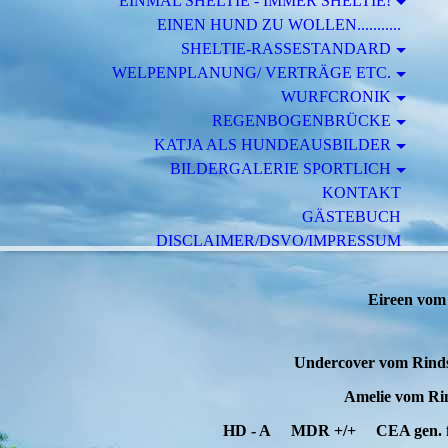
EINMAL SHELTIE - IMMER SHELTIE!
EINEN HUND ZU WOLLEN...........
SHELTIE-RASSESTANDARD
WELPENPLANUNG/ VERTRÄGE ETC.
WURFCRONIK
REGENBOGENBRÜCKE
KATJA ALS HUNDEAUSBILDER
BILDERGALERIE SPORTLICH
KONTAKT
GÄSTEBUCH
DISCLAIMER/DSVO/IMPRESSUM
Eireen vom
Undercover vom Rinds
Amelie vom Ri
HD - A MDR +/+ CEA gen. frei 