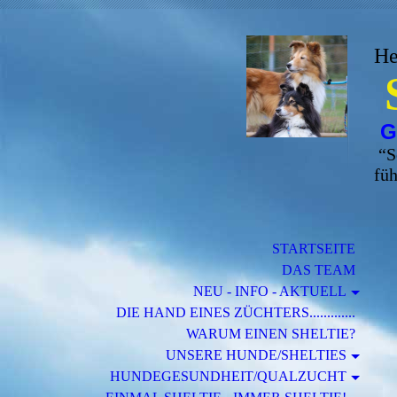
He
G
“
S
füh
STARTSEITE
DAS TEAM
NEU - INFO - AKTUELL
DIE HAND EINES ZÜCHTERS.............
WARUM EINEN SHELTIE?
UNSERE HUNDE/SHELTIES
HUNDEGESUNDHEIT/QUALZUCHT