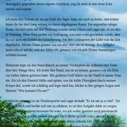
ahnungslos gegenüber ihrem eigenen Schicksal, zog ich mich in eine ferne Ecke
zurück und wartete.
Ich hörte ihre Schritte als sie am Ende des Tages kam, um mich zu holen, und trottete
hinter ihr her den Gang entlang zu einem abgelegenen Raum. Ein angenehm ruhiger
Raum. Sie hob mich auf den Tisch und kraulte meine Ohren und sagte mir, es sei alles
in Ordnung. Mein Herz pochte vor Aufregung, was jetzt wohl geschehen würde, aber
da war auch ein Gefühl der Erleichterung. Für den Gefangenen der Liebe war die Zeit
abgelaufen. Meiner Natur gemäss war ich aber eher um sie besorgt. Ihre Aufgabe
lastet schwer auf ihr, und das fühlte ich, genauso wie ich jede Deiner Stimmungen
erfühlen konnte.
Behutsam legte sie den Stauschlauch an meiner Vorderpfote an, während eine Träne
über ihre Wange floss. Ich leckte ihre Hand, um sie zu trösten, genauso wie ich Dich
vor vielen Jahren getröstet hatte. Mit geübtem Griff führte sie die Nadel in meine Vene
ein. Als ich den Einstich fühlte und spürte, wie die kühle Flüssigkeit durch meinen
Körper lief, wurde ich schläfrig und legte mich hin, blickte in ihre gütigen Augen und
flüsterte "Wie konntest Du nur?"
Vielleicht verstand sie die Hundesprache und sagte deshalb "Es tut mir ja so leid". Sie
umarmte mich und beeilte sich mir zu erklären, es sei ihre Aufgabe dafür zu sorgen,
dass ich bald an einem besseren Ort wäre, wo ich weder ignoriert noch missbraucht
noch ausgesetzt werden könnte oder auf mich alleine gestellt wäre - einem Ort der
Liebe und des Lichts, vollkommen anders als dieser irdische Ort. Und mit meiner
letzten Kraft versuchte ich ihr mit einem Klopfen meines Schwanzes zu verstehen zu