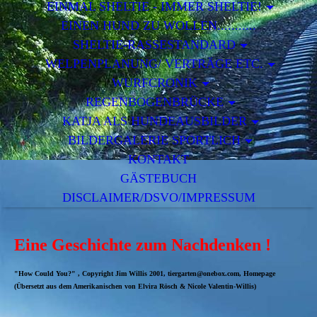
EINMAL SHELTIE - IMMER SHELTIE!
EINEN HUND ZU WOLLEN...........
SHELTIE-RASSESTANDARD
WELPENPLANUNG/ VERTRÄGE ETC.
WURFCRONIK
REGENBOGENBRÜCKE
KATJA ALS HUNDEAUSBILDER
BILDERGALERIE SPORTLICH
KONTAKT
GÄSTEBUCH
DISCLAIMER/DSVO/IMPRESSUM
Eine Geschichte zum Nachdenken !
"How Could You?" , Copyright Jim Willis 2001, tiergarten@onebox.com, Homepage
(Übersetzt aus dem Amerikanischen von Elvira Rösch & Nicole Valentin-Willis)