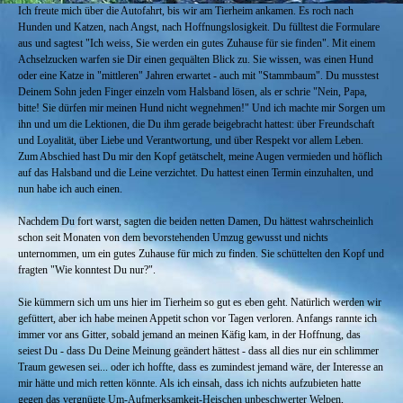
Ich freute mich über die Autofahrt, bis wir am Tierheim ankamen. Es roch nach
Hunden und Katzen, nach Angst, nach Hoffnungslosigkeit. Du fülltest die Formulare
aus und sagtest "Ich weiss, Sie werden ein gutes Zuhause für sie finden". Mit einem
Achselzucken warfen sie Dir einen gequälten Blick zu. Sie wissen, was einen Hund
oder eine Katze in "mittleren" Jahren erwartet - auch mit "Stammbaum". Du musstest
Deinem Sohn jeden Finger einzeln vom Halsband lösen, als er schrie "Nein, Papa,
bitte! Sie dürfen mir meinen Hund nicht wegnehmen!" Und ich machte mir Sorgen um
ihn und um die Lektionen, die Du ihm gerade beigebracht hattest: über Freundschaft
und Loyalität, über Liebe und Verantwortung, und über Respekt vor allem Leben.
Zum Abschied hast Du mir den Kopf getätschelt, meine Augen vermieden und höflich
auf das Halsband und die Leine verzichtet. Du hattest einen Termin einzuhalten, und
nun habe ich auch einen.
Nachdem Du fort warst, sagten die beiden netten Damen, Du hättest wahrscheinlich
schon seit Monaten von dem bevorstehenden Umzug gewusst und nichts
unternommen, um ein gutes Zuhause für mich zu finden. Sie schüttelten den Kopf und
fragten "Wie konntest Du nur?".
Sie kümmern sich um uns hier im Tierheim so gut es eben geht. Natürlich werden wir
gefüttert, aber ich habe meinen Appetit schon vor Tagen verloren. Anfangs rannte ich
immer vor ans Gitter, sobald jemand an meinen Käfig kam, in der Hoffnung, das
seiest Du - dass Du Deine Meinung geändert hättest - dass all dies nur ein schlimmer
Traum gewesen sei... oder ich hoffte, dass es zumindest jemand wäre, der Interesse an
mir hätte und mich retten könnte. Als ich einsah, dass ich nichts aufzubieten hatte
gegen das vergnügte Um-Aufmerksamkeit-Heischen unbeschwerter Welpen,