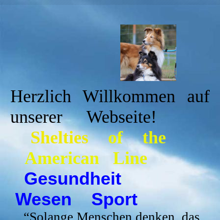
Herzlich Willkommen auf
unserer Webseite!
Shelties
of the
American Line
Gesundheit
Wesen Sport
“
Solange Menschen denken, das