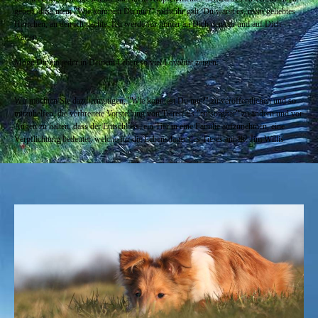
geben, dass mein "Wie konntest Du nur?" nicht ihr galt. Du warst es, mein geliebtes
Herrchen, an den ich dachte. Ich werde für immer an Dich denken und auf Dich
warten.
Möge Dir ein jeder in Deinem Leben so viel Loyalität zeigen.
Wir möchten Sie dazu ermutigen, "Wie konntest Du nur?" zu veröffentlichen und so
mitzuhelfen, die verbreitete Vorstellung von Tieren als "entsorgbar" zu ändern und vor
Augen zu halten, dass der Entschluss, ein Tier in eine Familie aufzunehmen, eine
Verpflichtung bedeutet, welche für die Lebensdauer des Tieres anhält! Jim Willis