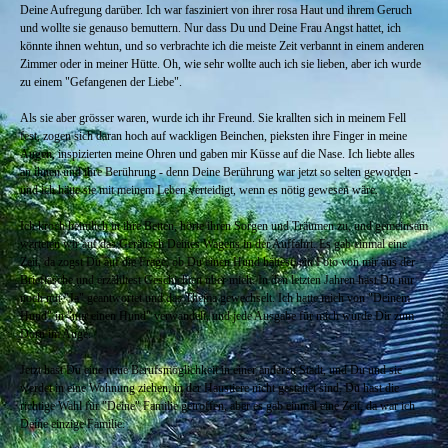
Deine Aufregung darüber. Ich war fasziniert von ihrer rosa Haut und ihrem Geruch
und wollte sie genauso bemuttern. Nur dass Du und Deine Frau Angst hattet, ich
könnte ihnen wehtun, und so verbrachte ich die meiste Zeit verbannt in einem anderen
Zimmer oder in meiner Hütte. Oh, wie sehr wollte auch ich sie lieben, aber ich wurde
zu einem "Gefangenen der Liebe".
Als sie aber grösser waren, wurde ich ihr Freund. Sie krallten sich in meinem Fell
fest, zogen sich daran hoch auf wackligen Beinchen, pieksten ihre Finger in meine
Augen, inspizierten meine Ohren und gaben mir Küsse auf die Nase. Ich liebte alles
an ihnen und ihre Berührung - denn Deine Berührung war jetzt so selten geworden -
und ich hätte sie mit meinem Leben verteidigt, wenn es nötig gewesen wäre.
Ich kroch heimlich in ihre Betten, hörte ihren Sorgen und Träumen zu, und gemeinsam
warteten wir auf das Geräusch Deines Wagens in der Auffahrt. Es gab einmal eine
Zeit, da zogst Du auf die Frage, ob Du einen Hund hättest, ein Foto von mir aus der
Brieftasche und erzähltest Geschichten über mich. In den letzten Jahren hast Du nur
noch mit "Ja" geantwortet und das Thema gewechselt. Ich hatte mich von "Deinem
Hund" in "nur einen Hund" verwandelt, und jede Ausgabe für mich wurde Dir zum
Dorn im Auge.
Jetzt hast Du eine neue Berufsmöglichkeit in einer anderen Stadt, und Du und sie
werdet in eine Wohnung ziehen, in der Haustiere nicht gestattet sind. Du hast die
richtige Wahl für "Deine" Familie getroffen, aber es gab einmal eine Zeit, da war ich
Deine einzige Familie.