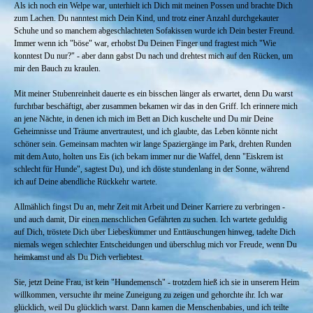
Als ich noch ein Welpe war, unterhielt ich Dich mit meinen Possen und brachte Dich
zum Lachen. Du nanntest mich Dein Kind, und trotz einer Anzahl durchgekauter
Schuhe und so manchem abgeschlachteten Sofakissen wurde ich Dein bester Freund.
Immer wenn ich "böse" war, erhobst Du Deinen Finger und fragtest mich "Wie
konntest Du nur?" - aber dann gabst Du nach und drehtest mich auf den Rücken, um
mir den Bauch zu kraulen.
Mit meiner Stubenreinheit dauerte es ein bisschen länger als erwartet, denn Du warst
furchtbar beschäftigt, aber zusammen bekamen wir das in den Griff. Ich erinnere mich
an jene Nächte, in denen ich mich im Bett an Dich kuschelte und Du mir Deine
Geheimnisse und Träume anvertrautest, und ich glaubte, das Leben könnte nicht
schöner sein. Gemeinsam machten wir lange Spaziergänge im Park, drehten Runden
mit dem Auto, holten uns Eis (ich bekam immer nur die Waffel, denn "Eiskrem ist
schlecht für Hunde", sagtest Du), und ich döste stundenlang in der Sonne, während
ich auf Deine abendliche Rückkehr wartete.
Allmählich fingst Du an, mehr Zeit mit Arbeit und Deiner Karriere zu verbringen -
und auch damit, Dir einen menschlichen Gefährten zu suchen. Ich wartete geduldig
auf Dich, tröstete Dich über Liebeskummer und Enttäuschungen hinweg, tadelte Dich
niemals wegen schlechter Entscheidungen und überschlug mich vor Freude, wenn Du
heimkamst und als Du Dich verliebtest.
Sie, jetzt Deine Frau, ist kein "Hundemensch" - trotzdem hieß ich sie in unserem Heim
willkommen, versuchte ihr meine Zuneigung zu zeigen und gehorchte ihr. Ich war
glücklich, weil Du glücklich warst. Dann kamen die Menschenbabies, und ich teilte