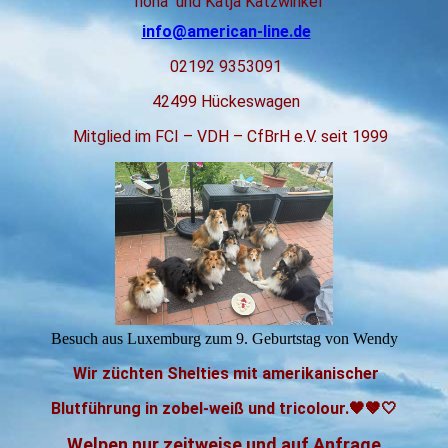
Ilona und Katja Katzwinkel
info@american-line.de
02192 9353091
42499 Hückeswagen
M
itglied im FCI – VDH – CfBrH e.V. seit 1999
Besuch aus Luxemburg zum 9. Geburtstag von Wendy
Wir züchten Shelties mit amerikanischer
Blutführung in zobel-weiß und tricolour.🖤🤎🤍
Welpen nur zeitweise und auf Anfrage.