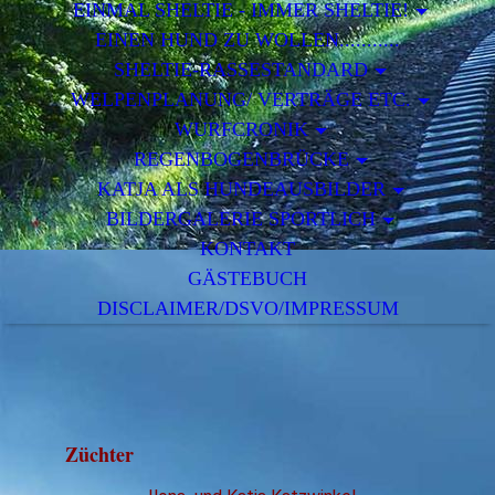
EINMAL SHELTIE - IMMER SHELTIE!
EINEN HUND ZU WOLLEN...........
SHELTIE-RASSESTANDARD
WELPENPLANUNG/ VERTRÄGE ETC.
WURFCRONIK
REGENBOGENBRÜCKE
KATJA ALS HUNDEAUSBILDER
BILDERGALERIE SPORTLICH
KONTAKT
GÄSTEBUCH
DISCLAIMER/DSVO/IMPRESSUM
Züchter