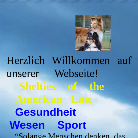
Herzlich Willkommen auf
unserer Webseite!
Shelties
of the
American Line
Gesundheit
Wesen Sport
“
Solange Menschen denken, das